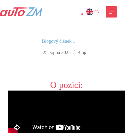
EN
Blogový článek 1
25. srpna 2025
Blog
O pozici: